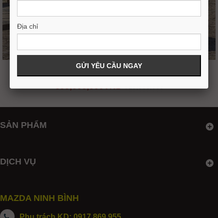
Địa chỉ
MAZDA 3 SPORT 1.5L PREMIUM 2026
699,000,000VND
719,000,000
SẢN PHẨM
DỊCH VỤ
MAZDA NINH BÌNH
Phụ trách KD: 0917.869.955