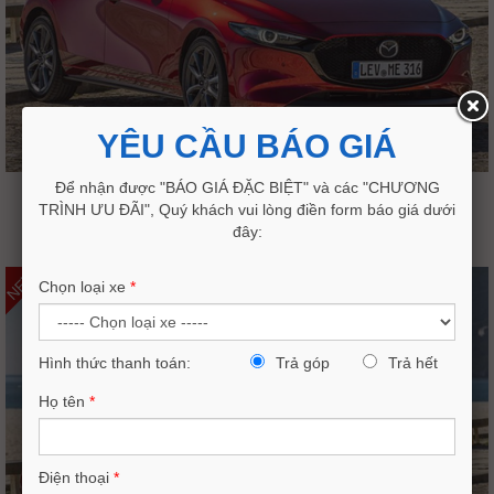
YÊU CẦU BÁO GIÁ
Để nhận được "BÁO GIÁ ĐẶC BIỆT" và các "CHƯƠNG
MAZDA 3 SPORT 1.5L LUXURY 2026
TRÌNH ƯU ĐÃI", Quý khách vui lòng điền form báo giá dưới
619,000,000VND
đây:
659,000,000
NEW
Chọn loại xe
*
Hình thức thanh toán:
Trả góp
Trả hết
Họ tên
*
Điện thoại
*