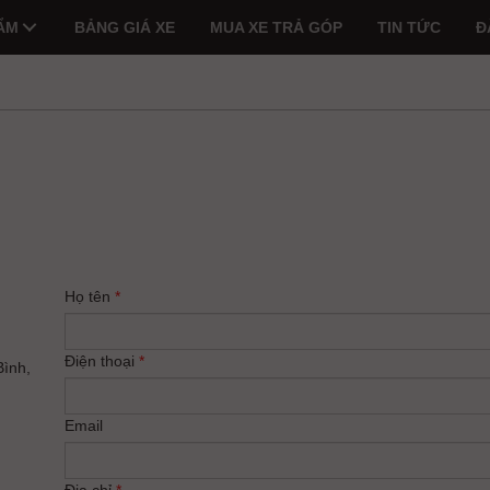
ẨM
BẢNG GIÁ XE
MUA XE TRẢ GÓP
TIN TỨC
Đ
Họ tên
*
Điện thoại
*
Bình,
Email