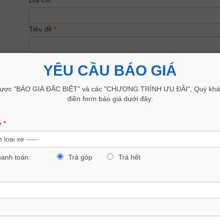
Địa chỉ
*
Tiêu đề
*
Nội dung
YÊU CẦU BÁO GIÁ
ược "BÁO GIÁ ĐẶC BIỆT" và các "CHƯƠNG TRÌNH ƯU ĐÃI", Quý khác
điền form báo giá dưới đây:
e
*
hanh toán:
Trả góp
Trả hết
XÓA TRẮNG