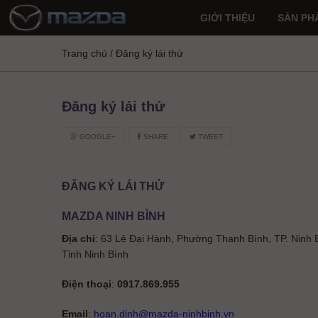
GIỚI THIỆU
SẢN PH
Trang chủ
/
Đăng ký lái thử
Đăng ký lái thử
GOOGLE+
SHARE
TWEET
ĐĂNG KÝ LÁI THỬ
MAZDA NINH BÌNH
Địa chỉ
: 63 Lê Đại Hành, Phường Thanh Bình, TP. Ninh 
Tỉnh Ninh Bình
Điện thoại
:
0917.869.955
Email
:
hoan.dinh@mazda-ninhbinh.vn