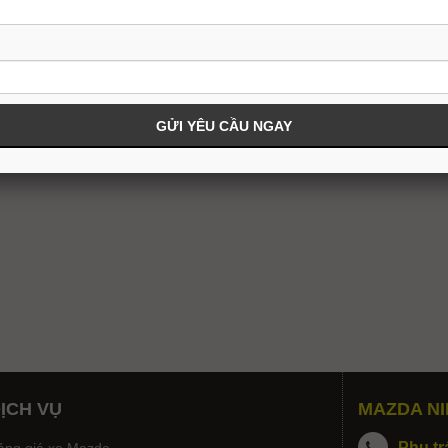
ỊCH VỤ
MAZDA NI
Phụ tr