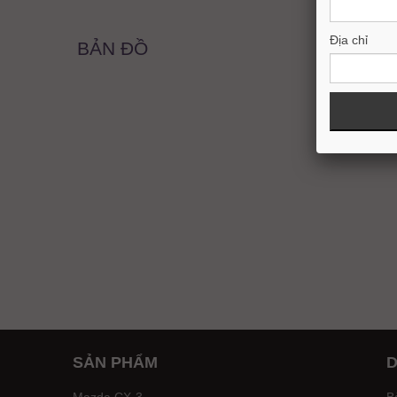
Địa chỉ
BẢN ĐỒ
SẢN PHẨM
D