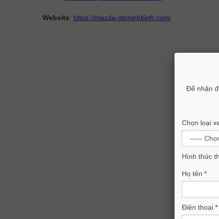
Website
:
https://mazda-otoninhbinh.com/
Để nhận đ
Chọn loại x
Hình thức t
Họ tên
*
Điện thoại
*