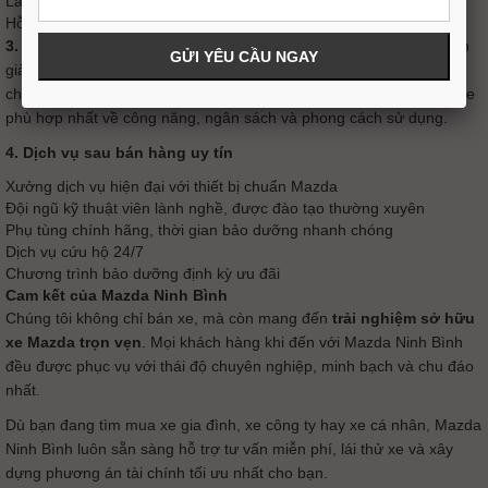
Lãi suất ưu đãi từ các ngân hàng liên kết
Hỗ trợ thủ tục đăng ký, đăng kiểm nhanh chóng tại Ninh Bình
3. Đội ngũ tư vấn chuyên nghiệp, tận tâm
Với đội ngũ nhân viên
giàu kinh nghiệm, được đào tạo bài bản theo tiêu chuẩn Mazda,
chúng tôi luôn lắng nghe nhu cầu của khách hàng để tư vấn mẫu xe
phù hợp nhất về công năng, ngân sách và phong cách sử dụng.
4. Dịch vụ sau bán hàng uy tín
Xưởng dịch vụ hiện đại với thiết bị chuẩn Mazda
Đội ngũ kỹ thuật viên lành nghề, được đào tạo thường xuyên
Phụ tùng chính hãng, thời gian bảo dưỡng nhanh chóng
Dịch vụ cứu hộ 24/7
Chương trình bảo dưỡng định kỳ ưu đãi
Cam kết của Mazda Ninh Bình
Chúng tôi không chỉ bán xe, mà còn mang đến
trải nghiệm sở hữu
xe Mazda trọn vẹn
. Mọi khách hàng khi đến với Mazda Ninh Bình
đều được phục vụ với thái độ chuyên nghiệp, minh bạch và chu đáo
nhất.
Dù bạn đang tìm mua xe gia đình, xe công ty hay xe cá nhân, Mazda
Ninh Bình luôn sẵn sàng hỗ trợ tư vấn miễn phí, lái thử xe và xây
dựng phương án tài chính tối ưu nhất cho bạn.