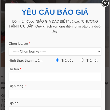
YÊU CẦU BÁO GIÁ
Để nhận được "BÁO GIÁ ĐẶC BIỆT" và các "CHƯƠNG
TRÌNH ƯU ĐÃI", Quý khách vui lòng điền form báo giá dưới
đây:
Chọn loại xe
*
Hình thức thanh toán:
Trả góp
Trả hết
Họ tên
*
2. Giá bán tốt nhất & Ưu đãi hấp dẫn
Mazda Ninh Bình cam kết
mang đến
giá xe Mazda Ninh Bình
cạnh tranh nhất thị trường cùng
Điện thoại
*
nhiều chương trình ưu đãi đặc biệt:
Giảm tiền mặt trực tiếp
Tặng gói phụ kiện cao cấp
Địa chỉ
Hỗ trợ trả góp lên đến
90%
giá trị xe