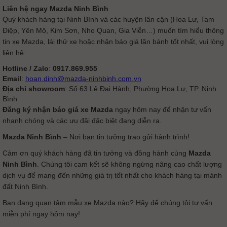
Liên hệ ngay Mazda Ninh Bình
Quý khách hàng tại Ninh Bình và các huyện lân cận (Hoa Lư, Tam
Điệp, Yên Mô, Kim Sơn, Nho Quan, Gia Viễn…) muốn tìm hiểu thông
tin xe Mazda, lái thử xe hoặc nhận báo giá lăn bánh tốt nhất, vui lòng
liên hệ:
Hotline / Zalo
:
0917.869.955
Email
:
hoan.dinh@mazda-ninhbinh.com.vn
Địa chỉ showroom
: Số 63 Lê Đại Hành, Phường Hoa Lư, TP. Ninh
Bình
Đăng ký nhận báo giá xe Mazda
ngay hôm nay để nhận tư vấn
nhanh chóng và các ưu đãi đặc biệt đang diễn ra.
Mazda Ninh Bình
– Nơi bạn tin tưởng trao gửi hành trình!
Cảm ơn quý khách hàng đã tin tưởng và đồng hành cùng
Mazda
Ninh Bình
. Chúng tôi cam kết sẽ không ngừng nâng cao chất lượng
dịch vụ để mang đến những giá trị tốt nhất cho khách hàng tại mảnh
đất Ninh Bình.
Bạn đang quan tâm mẫu xe Mazda nào? Hãy để chúng tôi tư vấn
miễn phí ngay hôm nay!