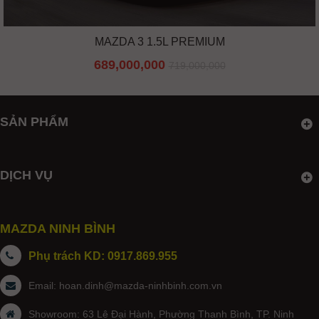
MAZDA 3 1.5L PREMIUM
689,000,000
719,000,000
SẢN PHẨM
DỊCH VỤ
MAZDA NINH BÌNH
Phụ trách KD: 0917.869.955
Email:
hoan.dinh@mazda-ninhbinh.com.vn
Showroom: 63 Lê Đại Hành, Phường Thanh Bình, TP. Ninh