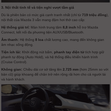
3. Nội thất tinh tế và tiện nghi vượt tầm giá
Dù là phiên bản có mức giá cạnh tranh nhất (chỉ từ
719 triệu đồng
),
nội thất của Mazda 3 vẫn mang đậm hơi thở cao cấp:
Hệ thống giải trí:
Màn hình trung tâm
8,8 inch
hỗ trợ Mazda
Connect, kết nối đa phương tiện AUX/USB/Bluetooth.
Âm thanh:
Hệ thống
8 loa
chất lượng cao, mang đến không gian
âm nhạc sống động.
Tiện ích lái:
Khởi động nút bấm,
phanh tay điện tử
tích hợp giữ
phanh tự động (Auto Hold), và hệ thống điều khiển hành trình
(Cruise Control).
Không gian:
Chiều dài cơ sở tăng lên
2.725 mm
(hơn 25mm so với
bản cũ) giúp khoang để chân trở nên rộng rãi hơn cho cả người lái
và hành khách.