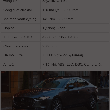
Động cơ
SkyActiv-G 1.5L
Công suất cực đại
110 mã lực / 6.000 rpm
Mô-men xoắn cực đại
146 Nm / 3.500 rpm
Hộp số
Tự động 6 cấp
Kích thước (DxRxC)
4.660 x 1.795 x 1.450 (mm)
Chiều dài cơ sở
2.725 (mm)
Hệ thống đèn
Full LED (Tự động bật/tắt)
An toàn
7 Túi khí, ABS, EBD, DSC, Camera lùi…