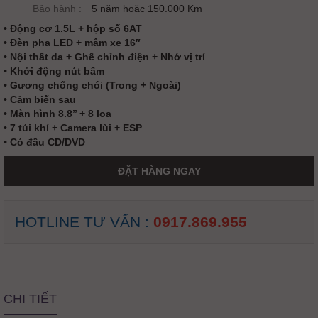
Bảo hành :
5 năm hoặc 150.000 Km
• Động cơ 1.5L + hộp số 6AT
• Đèn pha LED + mâm xe 16″
• Nội thất da + Ghế chỉnh điện + Nhớ vị trí
• Khởi động nút bấm
• Gương chống chói (Trong + Ngoài)
• Cảm biến sau
• Màn hình 8.8’’ + 8 loa
• 7 túi khí + Camera lùi + ESP
• Có đầu CD/DVD
ĐẶT HÀNG NGAY
HOTLINE TƯ VẤN :
0917.869.955
CHI TIẾT