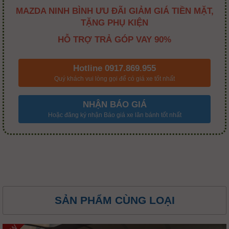
MAZDA NINH BÌNH ƯU ĐÃI GIẢM GIÁ TIỀN MẶT,
TẶNG PHỤ KIỆN
HỖ TRỢ TRẢ GÓP VAY 90%
Hotline 0917.869.955
Quý khách vui lòng gọi để có giá xe tốt nhất
NHẬN BÁO GIÁ
Hoặc đăng ký nhận Báo giá xe lăn bánh tốt nhất
SẢN PHẨM CÙNG LOẠI