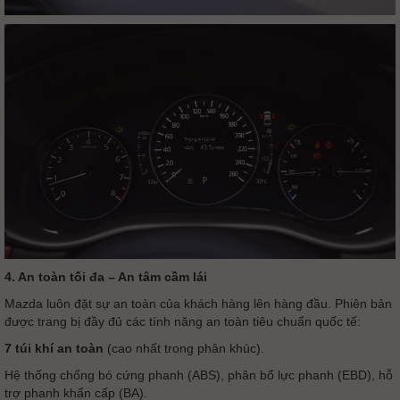
4. An toàn tối đa – An tâm cầm lái
Mazda luôn đặt sự an toàn của khách hàng lên hàng đầu. Phiên bản
được trang bị đầy đủ các tính năng an toàn tiêu chuẩn quốc tế:
7 túi khí an toàn
(cao nhất trong phân khúc).
Hệ thống chống bó cứng phanh (ABS), phân bổ lực phanh (EBD), hỗ
trợ phanh khẩn cấp (BA).