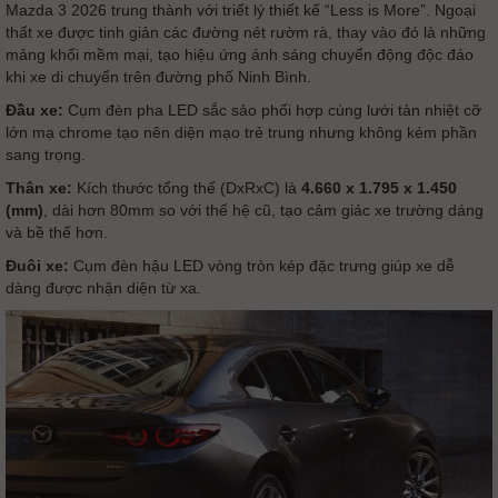
Mazda 3 2026 trung thành với triết lý thiết kế “Less is More”. Ngoại
thất xe được tinh giản các đường nét rườm rà, thay vào đó là những
mảng khối mềm mại, tạo hiệu ứng ánh sáng chuyển động độc đáo
khi xe di chuyển trên đường phố Ninh Bình.
Đầu xe:
Cụm đèn pha LED sắc sảo phối hợp cùng lưới tản nhiệt cỡ
lớn mạ chrome tạo nên diện mạo trẻ trung nhưng không kém phần
sang trọng.
Thân xe:
Kích thước tổng thể (DxRxC) là
4.660 x 1.795 x 1.450
(mm)
, dài hơn 80mm so với thế hệ cũ, tạo cảm giác xe trường dáng
và bề thế hơn.
Đuôi xe:
Cụm đèn hậu LED vòng tròn kép đặc trưng giúp xe dễ
dàng được nhận diện từ xa.