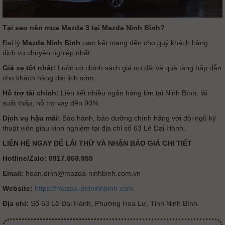
Tại sao nên mua Mazda 3 tại Mazda Ninh Bình?
Đại lý
Mazda Ninh Bình
cam kết mang đến cho quý khách hàng
dịch vụ chuyên nghiệp nhất:
Giá xe tốt nhất:
Luôn có chính sách giá ưu đãi và quà tặng hấp dẫn
cho khách hàng đặt lịch sớm.
Hỗ trợ tài chính:
Liên kết nhiều ngân hàng lớn tại Ninh Bình, lãi
suất thấp, hỗ trợ vay đến 90%.
Dịch vụ hậu mãi:
Bảo hành, bảo dưỡng chính hãng với đội ngũ kỹ
thuật viên giàu kinh nghiệm tại địa chỉ số 63 Lê Đại Hành.
LIÊN HỆ NGAY ĐỂ LÁI THỬ VÀ NHẬN BÁO GIÁ CHI TIẾT
Hotline/Zalo:
0917.869.955
Email:
hoan.dinh@mazda-ninhbinh.com.vn
Website:
https://mazda-otoninhbinh.com
Địa chỉ:
Số 63 Lê Đại Hành, Phường Hoa Lư, Tỉnh Ninh Bình.