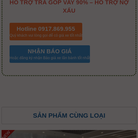
HỖ TRỢ TRẢ GÓP VAY 90% – HỖ TRỢ NỢ
XẤU
Hotline 0917.869.955
Quý khách vui lòng gọi để có giá xe tốt nhất
NHẬN BÁO GIÁ
Hoặc đăng ký nhận Báo giá xe lăn bánh tốt nhất
SẢN PHẨM CÙNG LOẠI
NEW