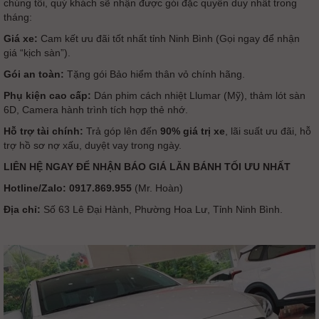
chúng tôi, quý khách sẽ nhận được gói đặc quyền duy nhất trong
tháng:
Giá xe:
Cam kết ưu đãi tốt nhất tỉnh Ninh Bình (Gọi ngay để nhận
giá “kịch sàn”).
Gói an toàn:
Tặng gói Bảo hiểm thân vỏ chính hãng.
Phụ kiện cao cấp:
Dán phim cách nhiệt Llumar (Mỹ), thảm lót sàn
6D, Camera hành trình tích hợp thẻ nhớ.
Hỗ trợ tài chính:
Trả góp lên đến
90% giá trị xe
, lãi suất ưu đãi, hỗ
trợ hồ sơ nợ xấu, duyệt vay trong ngày.
LIÊN HỆ NGAY ĐỂ NHẬN BÁO GIÁ LĂN BÁNH TỐI ƯU NHẤT
Hotline/Zalo:
0917.869.955
(Mr. Hoàn)
Địa chỉ:
Số 63 Lê Đại Hành, Phường Hoa Lư, Tỉnh Ninh Bình.