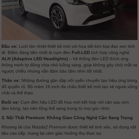
Đầu xe:
Lưới tản nhiệt thiết kế mới với họa tiết kim loại đan xen tinh
tế. Điểm đáng tiền nhất là cụm đèn
Full-LED
tích hợp công nghệ
ALH (Adaptive LED Headlights)
– hệ thống đèn LED thích ứng
thông minh tự động chia nhỏ luồng sáng, giúp không gây chói mắt xe
ngược chiều nhưng vẫn đảm bảo tầm nhìn tốt nhất.
Thân xe:
Những đường gân dập nổi uyển chuyển tạo hiệu ứng bóng
đổ quyến rũ. Bộ mâm 16 inch đa chấu thiết kế mới tạo vẻ ngoài vững
chãi và thể thao.
Đuôi xe:
Cụm đèn hậu LED đồ họa mới kết hợp với cản sau sơn
đen bóng, tạo nên tổng thể sang trọng từ mọi góc nhìn.
3. Nội Thất Premium: Không Gian Công Nghệ Cận Sang Trọng
Khoang lái của Mazda2 Premium được thiết kế tinh xảo, sử dụng vật
liệu cao cấp, mang lại cảm giác hưởng thụ thực sự.