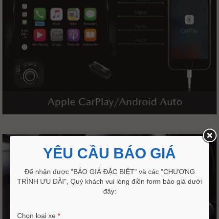
YÊU CẦU BÁO GIÁ
Để nhận được "BÁO GIÁ ĐẶC BIỆT" và các "CHƯƠNG
TRÌNH ƯU ĐÃI", Quý khách vui lòng điền form báo giá dưới
đây:
Chọn loại xe
*