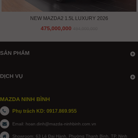
NEW MAZDA2 1.5L LUXURY 2026
475,000,000
494,000,000
SẢN PHẨM
DỊCH VỤ
MAZDA NINH BÌNH
Phụ trách KD: 0917.869.955
Email:
hoan.dinh@mazda-ninhbinh.com.vn
Showroom: 63 Lê Đại Hành, Phường Thanh Bình, TP. Ninh