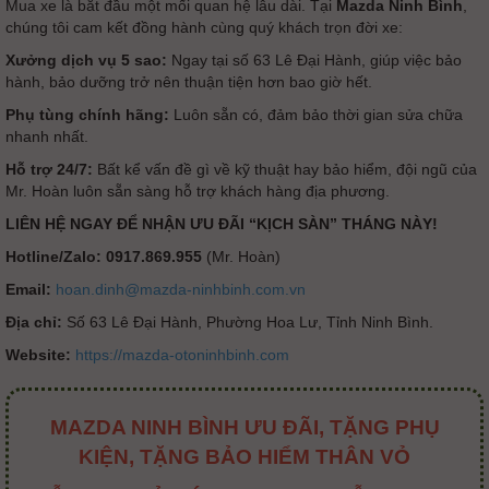
Mua xe là bắt đầu một mối quan hệ lâu dài. Tại
Mazda Ninh Bình
,
chúng tôi cam kết đồng hành cùng quý khách trọn đời xe:
Xưởng dịch vụ 5 sao:
Ngay tại số 63 Lê Đại Hành, giúp việc bảo
hành, bảo dưỡng trở nên thuận tiện hơn bao giờ hết.
Phụ tùng chính hãng:
Luôn sẵn có, đảm bảo thời gian sửa chữa
nhanh nhất.
Hỗ trợ 24/7:
Bất kể vấn đề gì về kỹ thuật hay bảo hiểm, đội ngũ của
Mr. Hoàn luôn sẵn sàng hỗ trợ khách hàng địa phương.
LIÊN HỆ NGAY ĐỂ NHẬN ƯU ĐÃI “KỊCH SÀN” THÁNG NÀY!
Hotline/Zalo:
0917.869.955
(Mr. Hoàn)
Email:
hoan.dinh@mazda-ninhbinh.com.vn
Địa chỉ:
Số 63 Lê Đại Hành, Phường Hoa Lư, Tỉnh Ninh Bình.
Website:
https://mazda-otoninhbinh.com
MAZDA NINH BÌNH ƯU ĐÃI, TẶNG PHỤ
KIỆN, TẶNG BẢO HIỂM THÂN VỎ