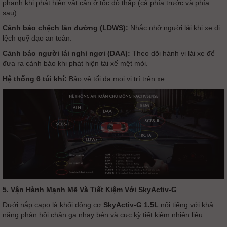
phanh khi phát hiện vật cản ở tốc độ thấp (cả phía trước và phía
sau).
Cảnh báo chệch làn đường (LDWS):
Nhắc nhở người lái khi xe đi
lệch quỹ đạo an toàn.
Cảnh báo người lái nghỉ ngơi (DAA):
Theo dõi hành vi lái xe để
đưa ra cảnh báo khi phát hiện tài xế mệt mỏi.
Hệ thống 6 túi khí:
Bảo vệ tối đa mọi vị trí trên xe.
5. Vận Hành Mạnh Mẽ Và Tiết Kiệm Với SkyActiv-G
Dưới nắp capo là khối động cơ
SkyActiv-G 1.5L
nổi tiếng với khả
năng phản hồi chân ga nhạy bén và cực kỳ tiết kiệm nhiên liệu.