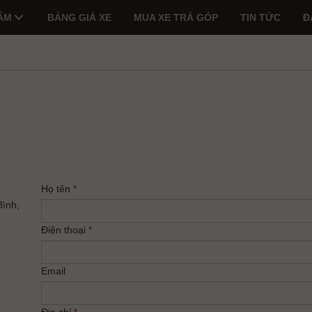
ẨM
BẢNG GIÁ XE
MUA XE TRẢ GÓP
TIN TỨC
Đ
Họ tên
*
Bình,
Điện thoại
*
Email