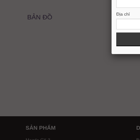
Địa chỉ
BẢN ĐỒ
SẢN PHẨM
D