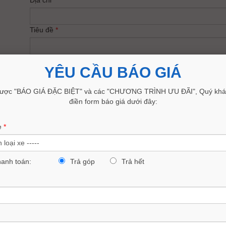
Địa chỉ
*
Tiêu đề
*
Nội dung
YÊU CẦU BÁO GIÁ
ược "BÁO GIÁ ĐẶC BIỆT" và các "CHƯƠNG TRÌNH ƯU ĐÃI", Quý khác
điền form báo giá dưới đây:
e
*
hanh toán:
Trả góp
Trả hết
XÓA TRẮNG