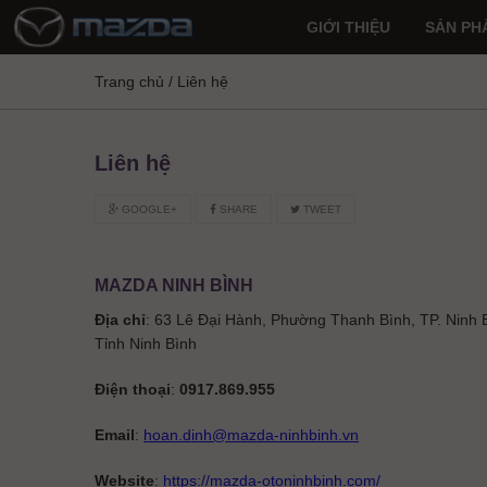
GIỚI THIỆU
SẢN PH
Trang chủ
/
Liên hệ
Liên hệ
GOOGLE+
SHARE
TWEET
MAZDA NINH BÌNH
Địa chỉ
: 63 Lê Đại Hành, Phường Thanh Bình, TP. Ninh 
Tỉnh Ninh Bình
Điện thoại
:
0917.869.955
Email
:
hoan.dinh@mazda-ninhbinh.vn
Website
:
https://mazda-otoninhbinh.com/