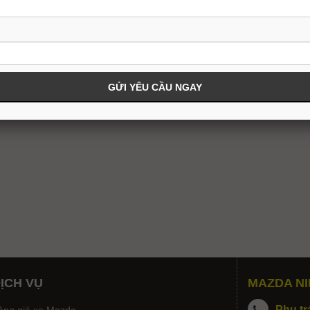
ỊCH VỤ
MAZDA NI
Phụ tr