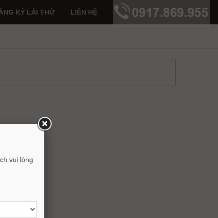
ĂNG KÝ LÁI THỬ
LIÊN HỆ
h vui lòng