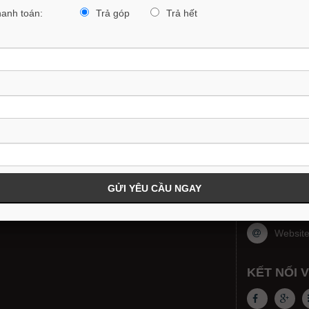
hanh toán:
Trả góp
Trả hết
MAZDA 3 SPORT 1.5L PREMIUM 2026
699,000,000VND
719,000,000
ỊCH VỤ
MAZDA NI
Phụ tr
ảng giá xe Mazda
ua xe Mazda trả góp
Email:
êu cầu báo giá xe
Showroo
ăng ký lái xe thử
Tỉnh Ni
Websit
KẾT NỐI 