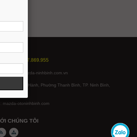
NH BÌNH
ách KD: 0917.869.955
hoan.dinh@mazda-ninhbinh.com.vn
m: 63 Lê Đại Hành, Phường Thanh Bình, TP. Ninh Bình,
nh Bình
e:
mazda-otoninhbinh.com
VỚI CHÚNG TÔI