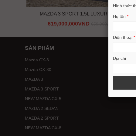
Hình thức t
MAZDA 3 SPORT 1.5L LUXURY 2026
Họ tên
*
619,000,000VND
659,000,000
Điện thoại
*
SẢN PHẨM
D
Địa chỉ
Mazda CX-3
B
Mazda CX-30
M
MAZDA 3
Y
MAZDA 3 SPORT
Đ
NEW MAZDA CX-5
MAZDA 2 SEDAN
MAZDA 2 SPORT
NEW MAZDA CX-8