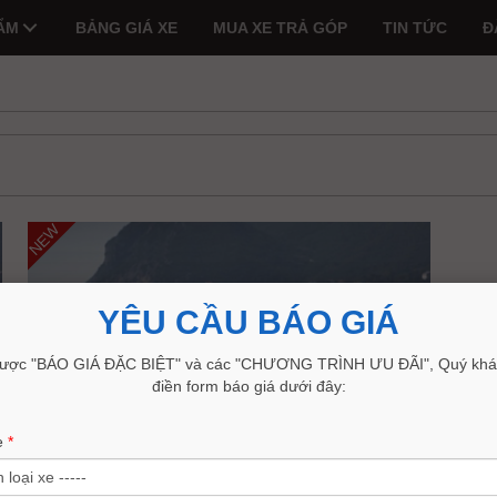
ẨM
BẢNG GIÁ XE
MUA XE TRẢ GÓP
TIN TỨC
Đ
NEW
YÊU CẦU BÁO GIÁ
ược "BÁO GIÁ ĐẶC BIỆT" và các "CHƯƠNG TRÌNH ƯU ĐÃI", Quý khác
điền form báo giá dưới đây:
e
*