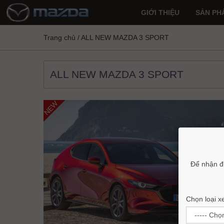
GIỚI THIỆU
SẢN PH
Trang chủ
/
ALL NEW MAZDA 3 SPORT
ALL NEW MAZDA 3 SPORT
NEW
Để nhận đ
Chọn loại x