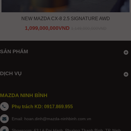
NEW MAZDA CX-8 2.5 SIGNATURE AWD
1,099,000,000VND
1,149,000,000VND
SẢN PHẨM
DỊCH VỤ
MAZDA NINH BÌNH
Phụ trách KD: 0917.869.955
Email:
hoan.dinh@mazda-ninhbinh.com.vn
Showroom: 63 Lê Đại Hành, Phường Thanh Bình, TP. Ninh