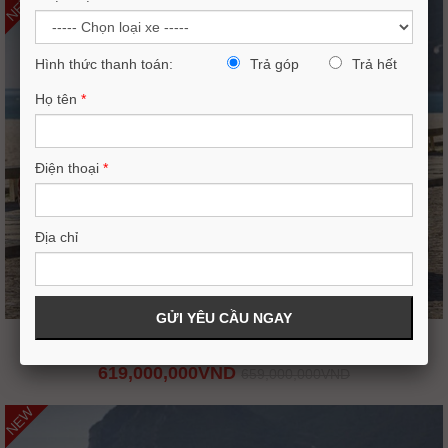
NEW
Hình thức thanh toán:
Trả góp
Trả hết
Họ tên
*
Điện thoại
*
Địa chỉ
MAZDA 3 SPORT 1.5L LUXURY 2026
619,000,000VND
659,000,000VND
NEW