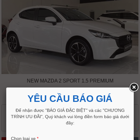
NEW MAZDA 2 SPORT 1.5 PREMIUM
544,000,000 VND
572,000,000 VND
YÊU CẦU BÁO GIÁ
Để nhận được "BÁO GIÁ ĐẶC BIỆT" và các "CHƯƠNG
ALL NEW MAZDA 3 SPORT - HOTLINE
TRÌNH ƯU ĐÃI", Quý khách vui lòng điền form báo giá dưới
0917.869.955
đây:
Chọn loại xe
*