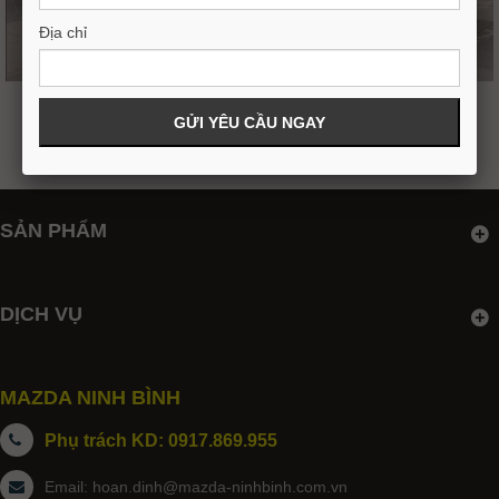
Địa chỉ
NEW MAZDA 2 SPORT 1.5 PREMIUM
544,000,000VND
572,000,000
SẢN PHẨM
DỊCH VỤ
MAZDA NINH BÌNH
Phụ trách KD: 0917.869.955
Email:
hoan.dinh@mazda-ninhbinh.com.vn