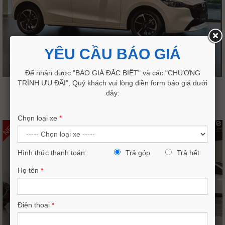
YÊU CẦU BÁO GIÁ
Để nhận được "BÁO GIÁ ĐẶC BIỆT" và các "CHƯƠNG
TRÌNH ƯU ĐÃI", Quý khách vui lòng điền form báo giá dưới
NEW MAZDA 2 SPORT 1.5 LUXURY
đây:
529,000,000VND
537,000,000
Chọn loại xe
*
NEW
Hình thức thanh toán:
Trả góp
Trả hết
Họ tên
*
Điện thoại
*