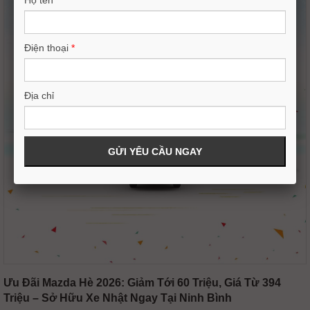
Họ tên
*
Điện thoại
*
Địa chỉ
Ưu Đãi Mazda Hè 2026: Giảm Tới 60 Triệu, Giá Từ 394
Triệu – Sở Hữu Xe Nhật Ngay Tại Ninh Bình