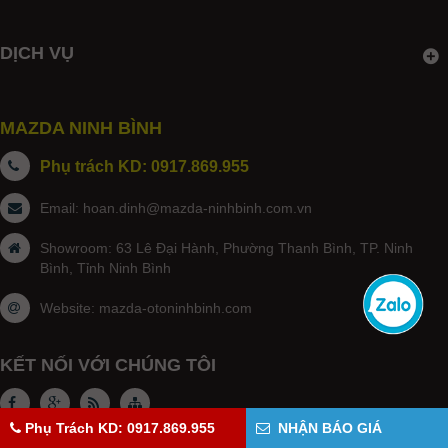
DỊCH VỤ
MAZDA NINH BÌNH
Phụ trách KD: 0917.869.955
Email:
hoan.dinh@mazda-ninhbinh.com.vn
Showroom: 63 Lê Đại Hành, Phường Thanh Bình, TP. Ninh
Bình, Tỉnh Ninh Bình
Website:
mazda-otoninhbinh.com
KẾT NỐI VỚI CHÚNG TÔI
Phụ Trách KD: 0917.869.955
NHẬN BÁO GIÁ