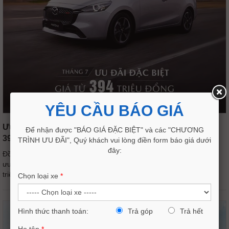
YÊU CẦU BÁO GIÁ
Ưu Đãi Mazda Tháng 7/2026: Giảm Tới 60 Triệu, Giá Từ
Để nhận được "BÁO GIÁ ĐẶC BIỆT" và các "CHƯƠNG
394 Triệu – Cơ Hội Vàng Sở Hữu Xe Nhật Tại Ninh Bình
TRÌNH ƯU ĐÃI", Quý khách vui lòng điền form báo giá dưới
đây:
Đồng hành cùng khách hàng trong tháng 7 rực rỡ, Mazda áp dụng
ưu đãi đặc biệt lên đến 60 triệu đồng, với giá sau ưu đãi chỉ từ 394
triệu đồng.
Chọn loại xe
*
Hình thức thanh toán:
Trả góp
Trả hết