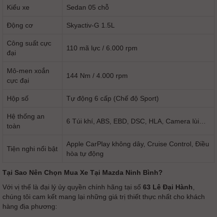
Kiểu xe
Sedan 05 chỗ
Động cơ
Skyactiv-G 1.5L
Công suất cực
110 mã lực / 6.000 rpm
đại
Mô-men xoắn
144 Nm / 4.000 rpm
cực đại
Hộp số
Tự động 6 cấp (Chế độ Sport)
Hệ thống an
6 Túi khí, ABS, EBD, DSC, HLA, Camera lùi…
toàn
Apple CarPlay không dây, Cruise Control, Điều
Tiện nghi nổi bật
hòa tự động
Tại Sao Nên Chọn Mua Xe Tại Mazda Ninh Bình?
Với vị thế là đại lý ủy quyền chính hãng tại số
63 Lê Đại Hành
,
chúng tôi cam kết mang lại những giá trị thiết thực nhất cho khách
hàng địa phương: