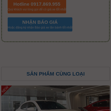
Hotline 0917.869.955
Quý khách vui lòng gọi để có giá xe tốt nhất
NHẬN BÁO GIÁ
Hoặc đăng ký nhận Báo giá xe lăn bánh tốt nhất
SẢN PHẨM CÙNG LOẠI
NEW