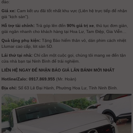
đáo:
Giá xe:
Cam kết ưu đãi tốt nhất khu vực (Liên hệ trực tiếp để nhận
giá “kịch sàn”).
Hỗ trợ tài chính:
Trả góp lên đến
90% giá trị xe
, thủ tục đơn giản,
giải ngân nhanh cho khách hàng tại Hoa Lư, Tam Điệp, Gia Viễn…
Quà tặng phụ kiện:
Tặng Bảo hiểm thân vỏ, dán phim cách nhiệt
Llumar cao cấp, lót sàn 5D.
Lái thử tại nhà:
Chỉ cần một cuộc gọi, chúng tôi mang xe đến tận
cửa nhà bạn tại Ninh Bình để trải nghiệm.
LIÊN HỆ NGAY ĐỂ NHẬN BÁO GIÁ LĂN BÁNH MỚI NHẤT
Hotline/Zalo:
0917.869.955
(Mr. Hoàn)
Địa chỉ:
Số 63 Lê Đại Hành, Phường Hoa Lư, Tỉnh Ninh Bình.