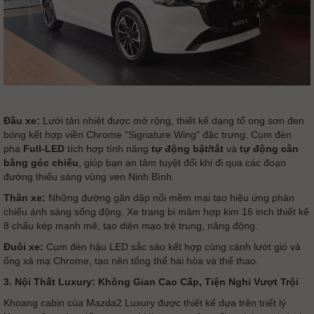
Đầu xe:
Lưới tản nhiệt được mở rộng, thiết kế dạng tổ ong sơn đen
bóng kết hợp viền Chrome “Signature Wing” đặc trưng. Cụm đèn
pha
Full-LED
tích hợp tính năng
tự động bật/tắt
và
tự động cân
bằng góc chiếu
, giúp bạn an tâm tuyệt đối khi đi qua các đoạn
đường thiếu sáng vùng ven Ninh Bình.
Thân xe:
Những đường gân dập nổi mềm mại tạo hiệu ứng phản
chiếu ánh sáng sống động. Xe trang bị mâm hợp kim 16 inch thiết kế
8 chấu kép mạnh mẽ, tạo diện mạo trẻ trung, năng động.
Đuôi xe:
Cụm đèn hậu LED sắc sảo kết hợp cùng cánh lướt gió và
ống xả mạ Chrome, tạo nên tổng thể hài hòa và thể thao.
3. Nội Thất Luxury: Không Gian Cao Cấp, Tiện Nghi Vượt Trội
Khoang cabin của Mazda2 Luxury được thiết kế dựa trên triết lý