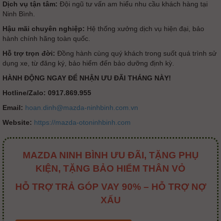
Dịch vụ tận tâm:
Đội ngũ tư vấn am hiểu nhu cầu khách hàng tại
Ninh Bình.
Hậu mãi chuyên nghiệp:
Hệ thống xưởng dịch vụ hiện đại, bảo
hành chính hãng toàn quốc.
Hỗ trợ trọn đời:
Đồng hành cùng quý khách trong suốt quá trình sử
dụng xe, từ đăng ký, bảo hiểm đến bảo dưỡng định kỳ.
HÀNH ĐỘNG NGAY ĐỂ NHẬN ƯU ĐÃI THÁNG NÀY!
Hotline/Zalo:
0917.869.955
Email:
hoan.dinh@mazda-ninhbinh.com.vn
Website:
https://mazda-otoninhbinh.com
MAZDA NINH BÌNH ƯU ĐÃI, TẶNG PHỤ
KIỆN, TẶNG BẢO HIỂM THÂN VỎ
HỖ TRỢ TRẢ GÓP VAY 90% – HỖ TRỢ NỢ
XẤU