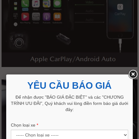
YÊU CẦU BÁO GIÁ
Để nhận được "BÁO GIÁ ĐẶC BIỆT" và các "CHƯƠNG
TRÌNH ƯU ĐÃI", Quý khách vui lòng điền form báo giá dưới
đây:
Chọn loại xe
*