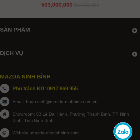
503,000,000
534,000,000
SẢN PHẨM
DỊCH VỤ
MAZDA NINH BÌNH
Phụ trách KD: 0917.869.955
Email:
hoan.dinh@mazda-ninhbinh.com.vn
Showroom: 63 Lê Đại Hành, Phường Thanh Bình, TP. Ninh
Bình, Tỉnh Ninh Bình
Website:
mazda-otoninhbinh.com