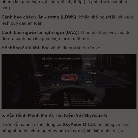
phanh khi phát hiện vật cản ở tốc độ thấp (cả phía trước và phía
sau).
Cảnh báo chệch làn đường (LDWS):
Nhắc nhở người lái khi xe đi
lệch quỹ đạo an toàn.
Cảnh báo người lái nghỉ ngơi (DAA):
Theo dõi hành vi lái xe để
đưa ra cảnh báo khi phát hiện tài xế mệt mỏi.
Hệ thống 6 túi khí:
Bảo vệ tối đa mọi vị trí trên xe.
5. Vận Hành Mạnh Mẽ Và Tiết Kiệm Với SkyActiv-G
Dưới nắp capo là khối động cơ
SkyActiv-G 1.5L
nổi tiếng với khả
năng phản hồi chân ga nhạy bén và cực kỳ tiết kiệm nhiên liệu.