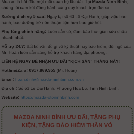
Mua xe là bắt đầu một mối quan hệ lâu dài. Tại
Mazda Ninh Bình
,
chúng tôi cam kết đồng hành cùng quý khách trọn đời xe:
Xưởng dịch vụ 5 sao:
Ngay tại số 63 Lê Đại Hành, giúp việc bảo
hành, bảo dưỡng trở nên thuận tiện hơn bao giờ hết.
Phụ tùng chính hãng:
Luôn sẵn có, đảm bảo thời gian sửa chữa
nhanh nhất.
Hỗ trợ 24/7:
Bất kể vấn đề gì về kỹ thuật hay bảo hiểm, đội ngũ của
Mr. Hoàn luôn sẵn sàng hỗ trợ khách hàng địa phương.
LIÊN HỆ NGAY ĐỂ NHẬN ƯU ĐÃI “KỊCH SÀN” THÁNG NÀY!
Hotline/Zalo:
0917.869.955
(Mr. Hoàn)
Email:
hoan.dinh@mazda-ninhbinh.com.vn
Địa chỉ:
Số 63 Lê Đại Hành, Phường Hoa Lư, Tỉnh Ninh Bình.
Website:
https://mazda-otoninhbinh.com
MAZDA NINH BÌNH ƯU ĐÃI, TẶNG PHỤ
KIỆN, TẶNG BẢO HIỂM THÂN VỎ