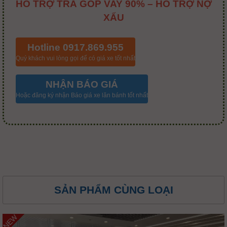
HỖ TRỢ TRẢ GÓP VAY 90% – HỖ TRỢ NỢ
XẤU
Hotline 0917.869.955
Quý khách vui lòng gọi để có giá xe tốt nhất
NHẬN BÁO GIÁ
Hoặc đăng ký nhận Báo giá xe lăn bánh tốt nhất
SẢN PHẨM CÙNG LOẠI
NEW