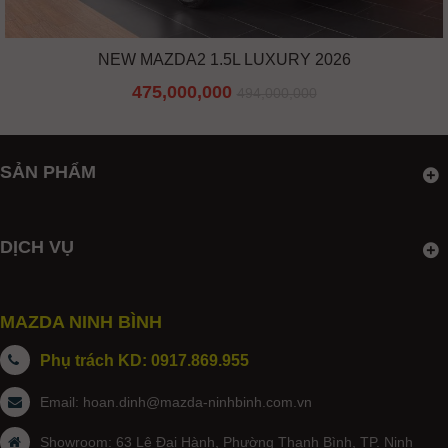
NEW MAZDA2 1.5L LUXURY 2026
475,000,000
494,000,000
SẢN PHẨM
DỊCH VỤ
MAZDA NINH BÌNH
Phụ trách KD: 0917.869.955
Email:
hoan.dinh@mazda-ninhbinh.com.vn
Showroom: 63 Lê Đại Hành, Phường Thanh Bình, TP. Ninh