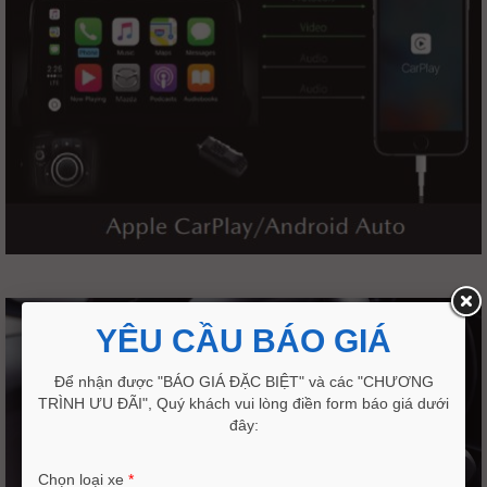
YÊU CẦU BÁO GIÁ
Để nhận được "BÁO GIÁ ĐẶC BIỆT" và các "CHƯƠNG
TRÌNH ƯU ĐÃI", Quý khách vui lòng điền form báo giá dưới
đây:
Chọn loại xe
*