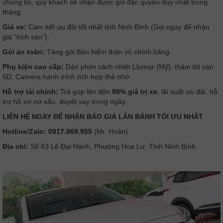
chúng tôi, quý khách sẽ nhận được gói đặc quyền duy nhất trong
tháng:
Giá xe:
Cam kết ưu đãi tốt nhất tỉnh Ninh Bình (Gọi ngay để nhận
giá “kịch sàn”).
Gói an toàn:
Tặng gói Bảo hiểm thân vỏ chính hãng.
Phụ kiện cao cấp:
Dán phim cách nhiệt Llumar (Mỹ), thảm lót sàn
6D, Camera hành trình tích hợp thẻ nhớ.
Hỗ trợ tài chính:
Trả góp lên đến
90% giá trị xe
, lãi suất ưu đãi, hỗ
trợ hồ sơ nợ xấu, duyệt vay trong ngày.
LIÊN HỆ NGAY ĐỂ NHẬN BÁO GIÁ LĂN BÁNH TỐI ƯU NHẤT
Hotline/Zalo:
0917.869.955
(Mr. Hoàn)
Địa chỉ:
Số 63 Lê Đại Hành, Phường Hoa Lư, Tỉnh Ninh Bình.