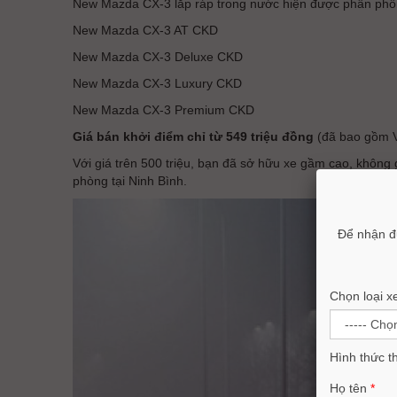
New Mazda CX-3 lắp ráp trong nước hiện được phân phố
New Mazda CX-3 AT CKD
New Mazda CX-3 Deluxe CKD
New Mazda CX-3 Luxury CKD
New Mazda CX-3 Premium CKD
Giá bán khởi điểm chỉ từ 549 triệu đồng
(đã bao gồm VA
Với giá trên 500 triệu, bạn đã sở hữu xe gầm cao, không
phòng tại Ninh Bình.
Để nhận đ
Chọn loại x
Hình thức t
Họ tên
*