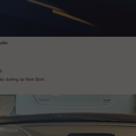
nước
g.
ảo dưỡng tại Ninh Bình.