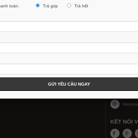
hanh toán:
Trả góp
Trả hết
MAZDA CX-30 PREMIUM 2026
719,000,000VND
749,000,000
ỊCH VỤ
MAZDA NI
Phụ tr
ảng giá xe Mazda
ua xe Mazda trả góp
Email:
êu cầu báo giá xe
Showroo
ăng ký lái xe thử
Tỉnh Ni
Websit
KẾT NỐI 