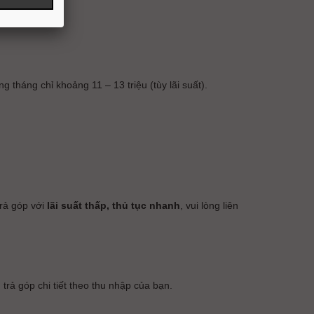
 tháng chỉ khoảng 11 – 13 triệu (tùy lãi suất).
rả góp với
lãi suất thấp, thủ tục nhanh
, vui lòng liên
trả góp chi tiết theo thu nhập của bạn.