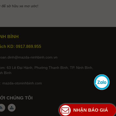
y để sở hữu xe mơ ước!
NH BÌNH
ách KD: 0917.869.955
hoan.dinh@mazda-ninhbinh.com.vn
m: 63 Lê Đại Hành, Phường Thanh Bình, TP. Ninh Bình,
nh Bình
e:
mazda-otoninhbinh.com
VỚI CHÚNG TÔI
NHẬN BÁO GIÁ