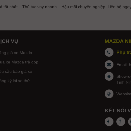
á tốt nhất – Thủ tục vay nhanh – Hậu mãi chuyên nghiệp. Liên hệ nga
ỊCH VỤ
MAZDA NI
Phụ tr
ảng giá xe Mazda
ua xe Mazda trả góp
Email:
êu cầu báo giá xe
Showroo
ăng ký lái xe thử
Tỉnh Ni
Websit
KẾT NỐI 