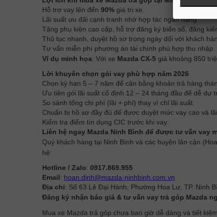
Lợi ích khi mua xe Mazda trả góp tại Mazda Ninh Bìn
Hỗ trợ vay lên đến
90%
giá trị xe.
Lãi suất ưu đãi cạnh tranh nhờ hợp tác ngân hàng.
Tặng phụ kiện cao cấp, hỗ trợ đăng ký biển số, đăng kiể
Thủ tục nhanh, duyệt hồ sơ trong ngày đối với khách hàn
Tư vấn miễn phí phương án tài chính phù hợp thu nhập.
Ví dụ minh họa
: Với xe
Mazda CX-5
giá khoảng 850 triệ
Lời khuyên chọn gói vay phù hợp năm 2026
Chọn kỳ hạn 5 – 7 năm để cân bằng khoản trả hàng thá
Ưu tiên gói lãi suất cố định 12 – 24 tháng đầu để dễ dự t
So sánh tổng chi phí (lãi + phí) thay vì chỉ lãi suất.
Chuẩn bị hồ sơ đầy đủ để được duyệt mức vay cao và lãi
Kiểm tra điểm tín dụng CIC trước khi vay.
Liên hệ ngay Mazda Ninh Bình để được tư vấn vay mu
Quý khách hàng tại Ninh Bình và các huyện lân cận (
hệ:
Hotline / Zalo
:
0917.869.955
Email
:
hoan.dinh@mazda-ninhbinh.com.vn
Địa chỉ
: Số 63 Lê Đại Hành, Phường Hoa Lư, TP. Ninh B
Đăng ký nhận báo giá & tư vấn vay trả góp Mazda n
Mua xe Mazda trả góp chưa bao giờ dễ dàng và tiết kiệ