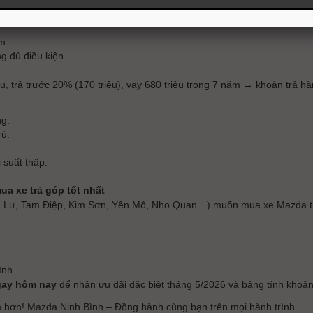
h
m.
g đủ điều kiện.
u, trả trước 20% (170 triệu), vay 680 triệu trong 7 năm → khoản trả hàng
ng.
rù.
 suất thấp.
a xe trả góp tốt nhất
Hoa Lư, Tam Điệp, Kim Sơn, Yên Mô, Nho Quan…) muốn mua xe Mazda t
ình
gay hôm nay
để nhận ưu đãi đặc biệt tháng 5/2026 và bảng tính khoản 
m hơn! Mazda Ninh Bình – Đồng hành cùng bạn trên mọi hành trình.