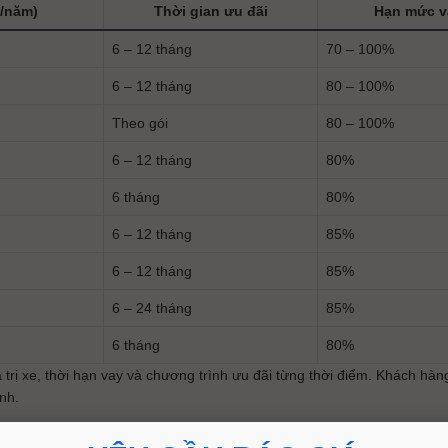
%/năm)
Thời gian ưu đãi
Hạn mức va
6 – 12 tháng
70 – 100%
6 – 12 tháng
80 – 100%
Theo gói
80 – 100%
6 – 12 tháng
80%
6 tháng
80%
6 – 12 tháng
85%
6 – 12 tháng
85%
6 – 24 tháng
85%
6 tháng
80%
iá trị xe, thời hạn vay và chương trình ưu đãi từng thời điểm. Khách hà
ính.