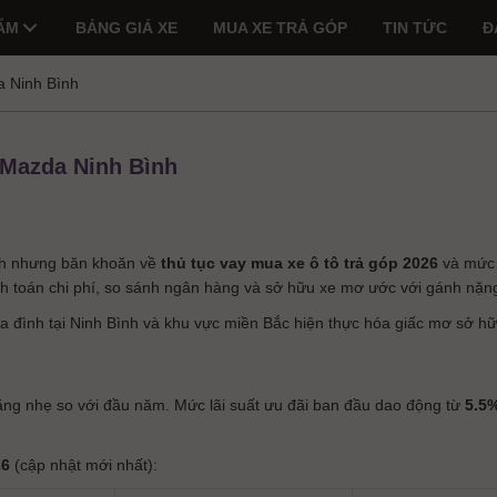
ẨM
BẢNG GIÁ XE
MUA XE TRẢ GÓP
TIN TỨC
Đ
 Ninh Bình
 Mazda Ninh Bình
nh nhưng băn khoăn về
thủ tục vay mua xe ô tô trả góp 2026
và mứ
nh toán chi phí, so sánh ngân hàng và sở hữu xe mơ ước với gánh nặng 
gia đình tại Ninh Bình và khu vực miền Bắc hiện thực hóa giấc mơ sở 
ăng nhẹ so với đầu năm. Mức lãi suất ưu đãi ban đầu dao động từ
5.5
26
(cập nhật mới nhất):