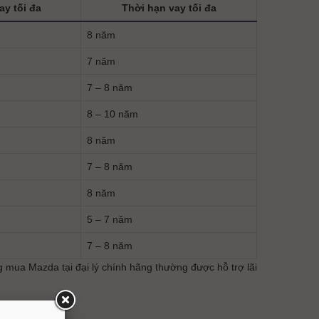
y tối đa
Thời hạn vay tối đa
8 năm
7 năm
7 – 8 năm
8 – 10 năm
8 năm
7 – 8 năm
8 năm
5 – 7 năm
7 – 8 năm
ng mua Mazda tại đại lý chính hãng thường được hỗ trợ lãi