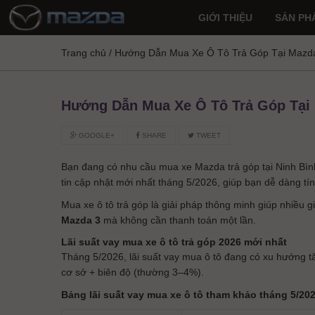
GIỚI THIỆU
SẢN PH
Trang chủ
/
Hướng Dẫn Mua Xe Ô Tô Trả Góp Tại Mazda
Hướng Dẫn Mua Xe Ô Tô Trả Góp Tại
GOOGLE+
SHARE
TWEET
Bạn đang có nhu cầu mua xe Mazda trả góp tại Ninh Bì
tin cập nhật mới nhất tháng 5/2026, giúp bạn dễ dàng tí
Mua xe ô tô trả góp là giải pháp thông minh giúp nhiều 
Mazda 3
mà không cần thanh toán một lần.
Lãi suất vay mua xe ô tô trả góp 2026 mới nhất
Tháng 5/2026, lãi suất vay mua ô tô đang có xu hướng t
cơ sở + biên độ (thường 3–4%).
Bảng lãi suất vay mua xe ô tô tham khảo tháng 5/20