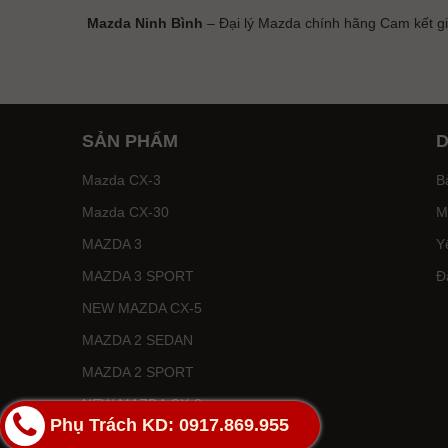
Mazda Ninh Bình
– Đại lý Mazda chính hãng Cam kết gi
SẢN PHẨM
D
Mazda CX-3
B
Mazda CX-30
M
MAZDA 3
Y
MAZDA 3 SPORT
Đ
NEW MAZDA CX-5
MAZDA 2 SEDAN
MAZDA 2 SPORT
NEW MAZDA CX-8
Phụ Trách KD: 0917.869.955