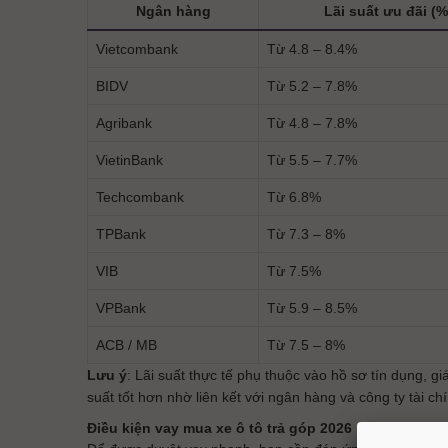
Ngân hàng
Lãi suất ưu đãi (
Vietcombank
Từ 4.8 – 8.4%
BIDV
Từ 5.2 – 7.8%
Agribank
Từ 4.8 – 7.8%
VietinBank
Từ 5.5 – 7.7%
Techcombank
Từ 6.8%
TPBank
Từ 7.3 – 8%
VIB
Từ 7.5%
VPBank
Từ 5.9 – 8.5%
ACB / MB
Từ 7.5 – 8%
Lưu ý
: Lãi suất thực tế phụ thuộc vào hồ sơ tín dụng, g
suất tốt hơn nhờ liên kết với ngân hàng và công ty tài ch
Điều kiện vay mua xe ô tô trả góp 2026