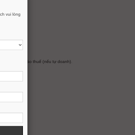
h vui lòng
doanh + báo cáo thuế (nếu tự doanh).