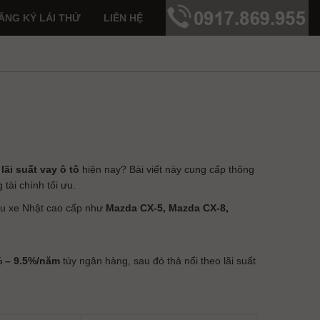
ĂNG KÝ LÁI THỬ
LIÊN HỆ
c
lãi suất vay ô tô
hiện nay? Bài viết này cung cấp thông
tài chính tối ưu.
hữu xe Nhật cao cấp như
Mazda CX-5, Mazda CX-8,
% – 9.5%/năm
tùy ngân hàng, sau đó thả nổi theo lãi suất