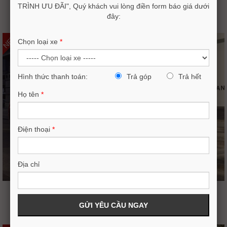
NEW MAZDA CX-5 2.0L LUXURY
TRÌNH ƯU ĐÃI", Quý khách vui lòng điền form báo giá dưới
742,000,000VND
đây:
789,000,000
NEW
Chọn loại xe
*
Hình thức thanh toán:
Trả góp
Trả hết
Họ tên
*
Điện thoại
*
Địa chỉ
NEW MAZDA CX-5 2.0 PREMIUM ACTIVE
779,000,000VND
829,000,000