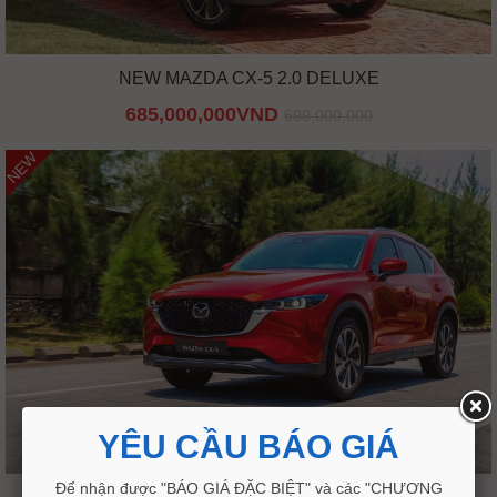
NEW MAZDA CX-5 2.0 DELUXE
685,000,000VND
699,000,000
NEW
YÊU CẦU BÁO GIÁ
Để nhận được "BÁO GIÁ ĐẶC BIỆT" và các "CHƯƠNG