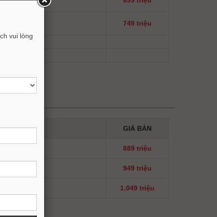
749 triệu
h vui lòng
GIÁ BÁN
889 triệu
949 triệu
1.049 triệu