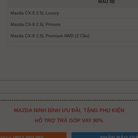
MẪU XE
Mazda CX-8 2.5L Luxury
Mazda CX-8 2.5L Prmium
Mazda CX-8 2.5L Premium AWD (2 Cầu)
MAZDA NINH BÌNH ƯU ĐÃI, TẶNG PHỤ KIỆN
HỖ TRỢ TRẢ GÓP VAY 90%
tline 0917.869.955
NHẬN BÁO GI