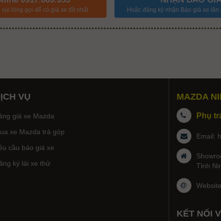
vui lòng gọi để có giá xe tốt nhất
Hoặc đăng ký nhận Báo giá xe lăn 
ỊCH VỤ
MAZDA NI
Phụ tr
ảng giá xe Mazda
ua xe Mazda trả góp
Email:
êu cầu báo giá xe
Showroo
ăng ký lái xe thử
Tỉnh Ni
Websit
KẾT NỐI 