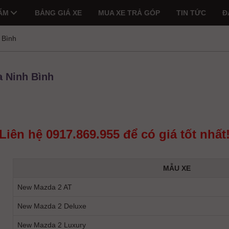
ẨM
BẢNG GIÁ XE
MUA XE TRẢ GÓP
TIN TỨC
Đ
 Bình
a Ninh Bình
Liên hệ
0917.869.955
để có giá tốt nhất
MẪU XE
New Mazda 2 AT
New Mazda 2 Deluxe
New Mazda 2 Luxury