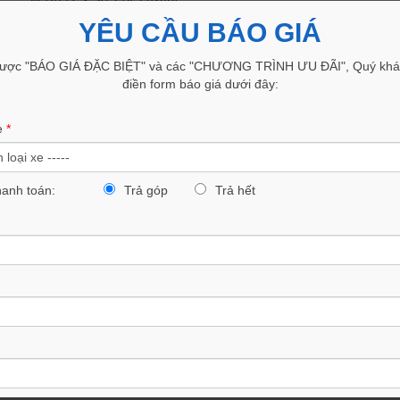
YÊU CẦU BÁO GIÁ
Mazda CX-30 2.0L Premium
ược "BÁO GIÁ ĐẶC BIỆT" và các "CHƯƠNG TRÌNH ƯU ĐÃI", Quý khác
điền form báo giá dưới đây:
e
*
hanh toán:
Trả góp
Trả hết
MẪU XE
Mazda 6 2.0L Luxury
Mazda 6 2.0L Premium
Mazda 6 2.5L Premium