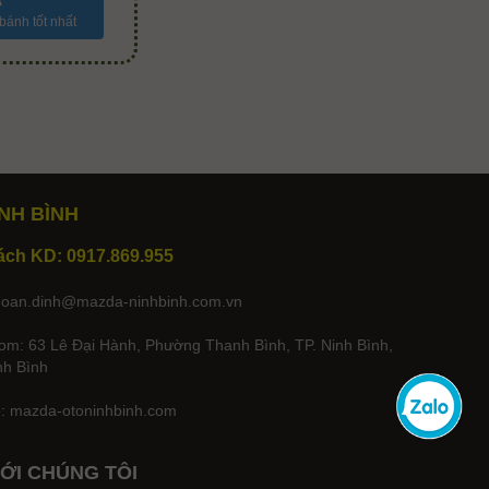
bánh tốt nhất
NH BÌNH
ách KD: 0917.869.955
hoan.dinh@mazda-ninhbinh.com.vn
m: 63 Lê Đại Hành, Phường Thanh Bình, TP. Ninh Bình,
nh Bình
e:
mazda-otoninhbinh.com
VỚI CHÚNG TÔI