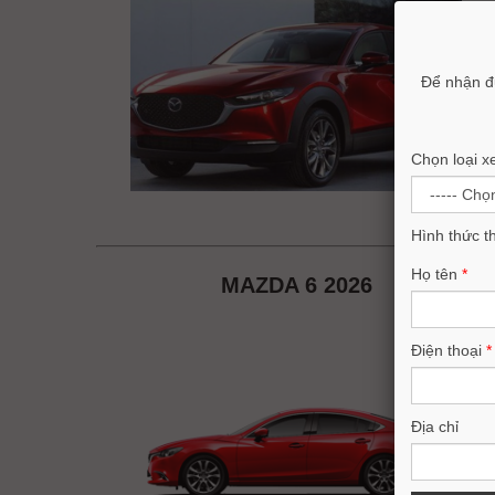
Để nhận đ
Chọn loại x
Hình thức t
Họ tên
*
MAZDA 6 2026
Điện thoại
*
Địa chỉ