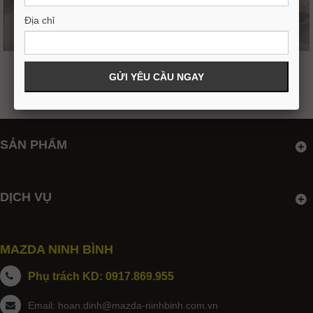
Địa chỉ
NEW MAZDA 2 SPORT 1.5 PREMIUM
544,000,000VND
572,000,000
SẢN PHẨM
DỊCH VỤ
MAZDA NINH BÌNH
Phụ trách KD: 0917.869.955
Email:
hoan.dinh@mazda-ninhbinh.com.vn