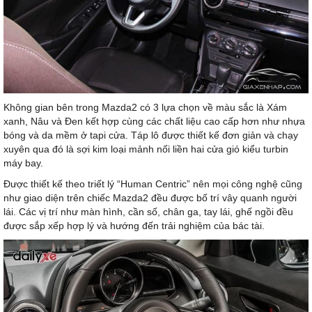
Không gian bên trong Mazda2 có 3 lựa chọn về màu sắc là Xám
xanh, Nâu và Đen kết hợp cùng các chất liệu cao cấp hơn như nhựa
bóng và da mềm ở tapi cửa. Táp lô được thiết kế đơn giản và chạy
xuyên qua đó là sợi kim loại mảnh nối liền hai cửa gió kiểu turbin
máy bay.
Được thiết kế theo triết lý “Human Centric” nên mọi công nghệ cũng
như giao diện trên chiếc Mazda2 đều được bố trí vây quanh người
lái. Các vị trí như màn hình, cần số, chân ga, tay lái, ghế ngồi đều
được sắp xếp hợp lý và hướng đến trải nghiệm của bác tài.