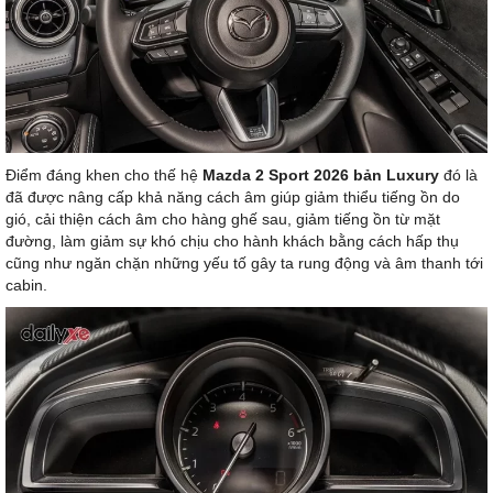
Điểm đáng khen cho thế hệ
Mazda 2 Sport 2026 bản Luxury
đó là
đã được nâng cấp khả năng cách âm giúp giảm thiểu tiếng ồn do
gió, cải thiện cách âm cho hàng ghế sau, giảm tiếng ồn từ mặt
đường, làm giảm sự khó chịu cho hành khách bằng cách hấp thụ
cũng như ngăn chặn những yếu tố gây ta rung động và âm thanh tới
cabin.