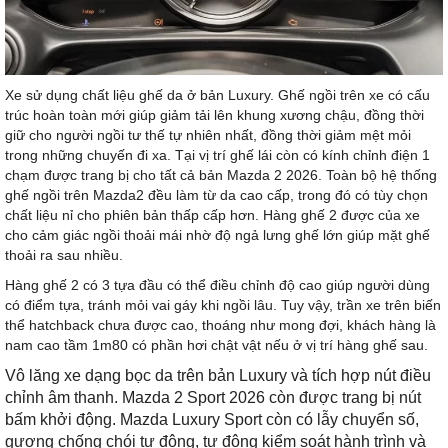
Xe sử dụng chất liệu ghế da ở bản Luxury. Ghế ngồi trên xe có cấu
trúc hoàn toàn mới giúp giảm tải lên khung xương chậu, đồng thời
giữ cho người ngồi tư thế tự nhiên nhất, đồng thời giảm mệt mỏi
trong những chuyến đi xa. Tại vị trí ghế lái còn có kính chỉnh điện 1
chạm được trang bị cho tất cả bản Mazda 2 2026. Toàn bộ hệ thống
ghế ngồi trên Mazda2 đều làm từ da cao cấp, trong đó có tùy chọn
chất liệu nỉ cho phiên bản thấp cấp hơn. Hàng ghế 2 được của xe
cho cảm giác ngồi thoải mái nhờ độ ngả lưng ghế lớn giúp mặt ghế
thoải ra sau nhiều.
Hàng ghế 2 có 3 tựa đầu có thể điều chỉnh độ cao giúp người dùng
có điểm tựa, tránh mỏi vai gáy khi ngồi lâu. Tuy vậy, trần xe trên biến
thể hatchback chưa được cao, thoáng như mong đợi, khách hàng là
nam cao tầm 1m80 có phần hơi chật vật nếu ở vị trí hàng ghế sau.
Vô lăng xe dạng bọc da trên bản Luxury và tích hợp nút điều
chỉnh âm thanh. Mazda 2 Sport 2026 còn được trang bị nút
bấm khởi động. Mazda Luxury Sport còn có lẫy chuyển số,
gương chống chói tự động, tự động kiểm soát hành trình và