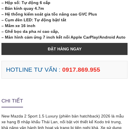
– Hộp số: Tự động 6 cấp
– Bán kính quay 4.7m
– Hệ thống kiểm soát gia tốc nâng cao GVC Plus
– Cụm đèn LED: Tự động bật/ tắt
– Mâm xe 16 inch
– Ghế bọc da pha nỉ cao cấp,
– Màn hình cảm ứng 7 inch kết nối Apple CarPlay/Android Auto
ĐẶT HÀNG NGAY
HOTLINE TƯ VẤN :
0917.869.955
CHI TIẾT
New Mazda 2 Sport 1.5 Luxury (phiên bản hatchback) 2026 là mẫu
xe hạng B nhập khẩu Thái Lan, nổi bật với thiết kế Kodo trẻ trung,
khả năng vận hành linh hoạt và trang bị tiện nghi khá. Xe sử dụng