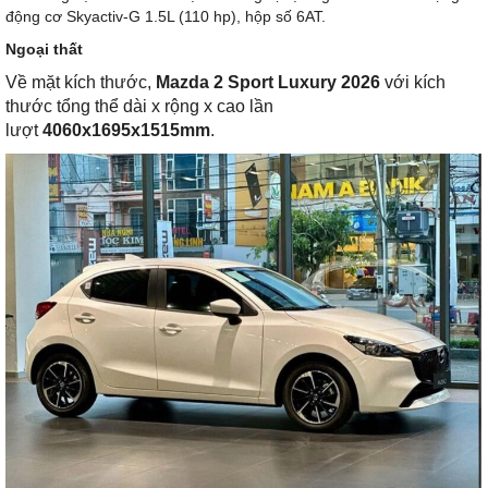
động cơ Skyactiv-G 1.5L (110 hp), hộp số 6AT.
Ngoại thất
Về mặt kích thước,
Mazda 2 Sport Luxury 2026
với kích
thước tổng thể dài x rộng x cao lần
lượt
4060x1695x1515mm
.