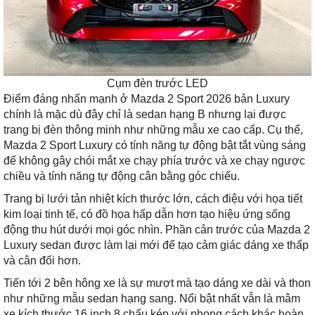
Cụm đèn trước LED
Điểm đáng nhấn mạnh ở Mazda 2 Sport 2026 bản Luxury
chính là mặc dù đây chỉ là sedan hạng B nhưng lại được
trang bị đèn thông minh như những mẫu xe cao cấp. Cụ thể,
Mazda 2 Sport Luxury có tính năng tự động bật tắt vùng sáng
để không gây chói mắt xe chạy phía trước và xe chạy ngược
chiều và tính năng tự động cân bằng góc chiếu.
Trang bị lưới tản nhiệt kích thước lớn, cách điệu với họa tiết
kim loại tinh tế, có đồ họa hấp dẫn hơn tạo hiệu ứng sống
động thu hút dưới mọi góc nhìn. Phần cản trước của Mazda 2
Luxury sedan được làm lại mới để tạo cảm giác dáng xe thấp
và cân đối hơn.
Tiến tới 2 bên hông xe là sự mượt mà tạo dáng xe dài và thon
như những mẫu sedan hạng sang. Nổi bật nhất vẫn là mâm
xe kích thước 16 inch 8 chấu kép với phong cách khác hoàn