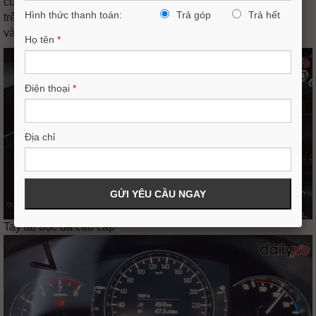
cửa và táp lô tương tự các họa tiết được trang trí công phu
Hình thức thanh toán:
Trả góp
Trả hết
trên trang phục truyền thống Kimono, gia tăng sự sang trọng
và lịch lãm.
Họ tên
*
Điện thoại
*
Địa chỉ
Tay lái bọc da cao cấp