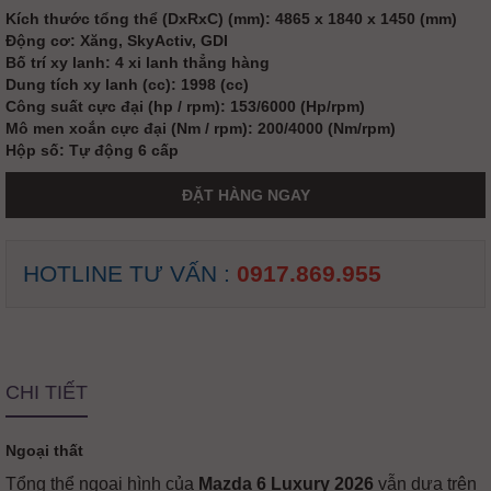
Kích thước tổng thể (DxRxC) (mm): 4865 x 1840 x 1450 (mm)
Động cơ: Xăng, SkyActiv, GDI
Bố trí xy lanh: 4 xi lanh thẳng hàng
Dung tích xy lanh (cc): 1998 (cc)
Công suất cực đại (hp / rpm): 153/6000 (Hp/rpm)
Mô men xoắn cực đại (Nm / rpm): 200/4000 (Nm/rpm)
Hộp số: Tự động 6 cấp
ĐẶT HÀNG NGAY
HOTLINE TƯ VẤN :
0917.869.955
CHI TIẾT
Ngoại thất
Tổng thể ngoại hình của
Mazda 6 Luxury 2026
vẫn dựa trên