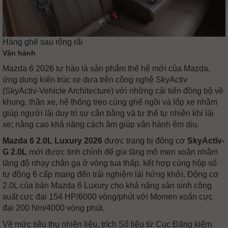
Hàng ghế sau rộng rãi
Vận hành
Mazda 6 2026 tự hào là sản phẩm thế hệ mới của Mazda,
ứng dụng kiến trúc xe dựa trên công nghệ SkyActiv
(SkyActiv-Vehicle Architecture) với những cải tiến đồng bộ về
khung, thân xe, hệ thống treo cùng ghế ngồi và lốp xe nhằm
giúp người lái duy trì sự cân bằng và tư thế tự nhiên khi lái
xe; nâng cao khả năng cách âm giúp vận hành êm dịu.
Mazda 6 2.0L Luxury 2026
được trang bị động cơ
SkyActiv-
G 2.0L
mới được tinh chỉnh để gia tăng mô men xoắn nhằm
tăng độ nhạy chân ga ở vòng tua thấp, kết hợp cùng hộp số
tự động 6 cấp mang đến trải nghiệm lái hứng khởi. Động cơ
2.0L của bản Mazda 6 Luxury cho khả năng sản sinh công
suất cực đại 154 HP/6000 vòng/phút với Momen xoắn cực
đại 200 Nm/4000 vòng phút.
Về mức tiêu thụ nhiên liệu, trích Số liệu từ Cục Đăng kiểm