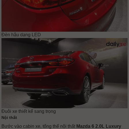
Đèn hậu dạng LED
Đuôi xe thiết kế sang trọng
Nội thất
Bước vào cabin xe, tổng thể nội thất
Mazda 6 2.0L Luxury