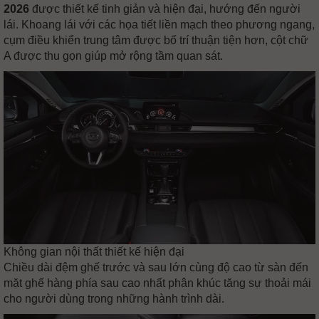
2026
được thiết kế tinh giản và hiện đại, hướng đến người
lái. Khoang lái với các họa tiết liền mạch theo phương ngang,
cụm điều khiển trung tâm được bố trí thuận tiện hơn, cột chữ
A được thu gọn giúp mở rộng tầm quan sát.
Không gian nội thất thiết kế hiện đại
Chiều dài đệm ghế trước và sau lớn cùng độ cao từ sàn đến
mặt ghế hàng phía sau cao nhất phân khúc tăng sự thoải mái
cho người dùng trong những hành trình dài.