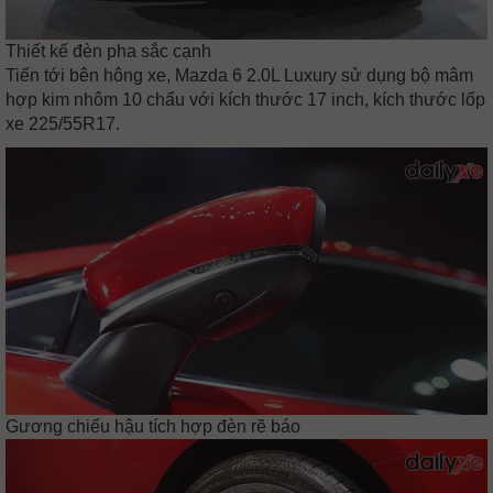
Thiết kế đèn pha sắc cạnh
Tiến tới bên hông xe, Mazda 6 2.0L Luxury sử dụng bộ mâm
hợp kim nhôm 10 chấu với kích thước 17 inch, kích thước lốp
xe 225/55R17.
Gương chiếu hậu tích hợp đèn rẽ báo