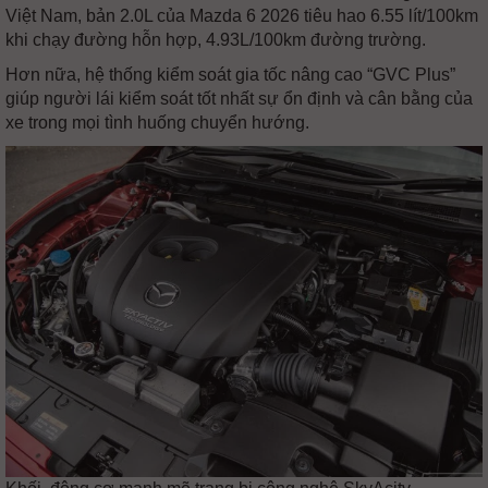
Việt Nam, bản 2.0L của Mazda 6 2026 tiêu hao 6.55 lít/100km
khi chạy đường hỗn hợp, 4.93L/100km đường trường.
Hơn nữa, hệ thống kiểm soát gia tốc nâng cao “GVC Plus”
giúp người lái kiểm soát tốt nhất sự ổn định và cân bằng của
xe trong mọi tình huống chuyển hướng.