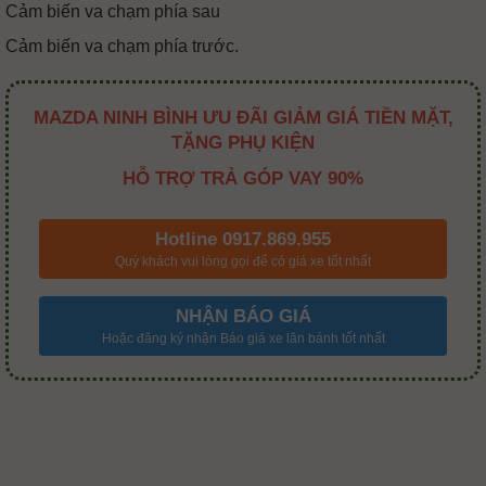
Cảm biến va chạm phía sau
Cảm biến va chạm phía trước.
MAZDA NINH BÌNH ƯU ĐÃI GIẢM GIÁ TIỀN MẶT,
TẶNG PHỤ KIỆN
HỖ TRỢ TRẢ GÓP VAY 90%
Hotline 0917.869.955
Quý khách vui lòng gọi để có giá xe tốt nhất
NHẬN BÁO GIÁ
Hoặc đăng ký nhận Báo giá xe lăn bánh tốt nhất